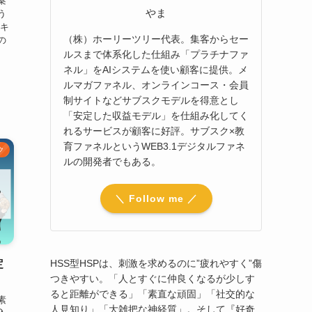
案
やま
う
やキ
（株）ホーリーツリー代表。集客からセー
の
ルスまで体系化した仕組み「プラチナファ
ネル」をAIシステムを使い顧客に提供。メ
ルマガファネル、オンラインコース・会員
制サイトなどサブスクモデルを得意とし
「安定した収益モデル」を仕組み化してく
れるサービスが顧客に好評。サブスク×教
育ファネルというWEB3.1デジタルファネ
ク
ルの開発者でもある。
＼ Follow me ／
定
HSS型HSPは、刺激を求めるのに”疲れやすく”傷
つきやすい。「人とすぐに仲良くなるが少しす
ると距離ができる」「素直な頑固」「社交的な
素
人見知り」「大雑把な神経質」。そして『好奇