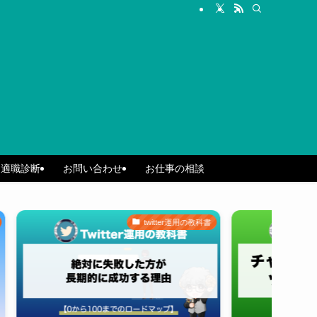
ん適職診断
お問い合わせ
お仕事の相談
twitter運用の教科書
twi