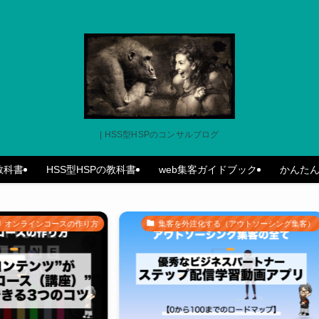
| HSS型HSPのコンサルブログ
の教科書
HSS型HSPの教科書
web集客ガイドブック
かんた
スの作り方
集客を外注化する（アウトソーシング集客）