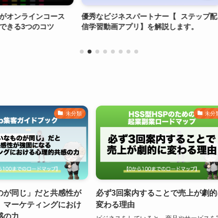
ンコース
優秀なビジネスパートナー【 ステップ配
絶対に失
コツ
信学習動画アプリ】を解説します。
未分類
未分
のが同じ」だと共感性が
必ず3回案内することで売上が劇的
、マーケティングにおけ
変わる理由
感の力