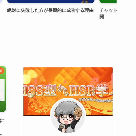
敗した方が長期的に成功する理由
チャットGPTを活用したツイ
開
類
に