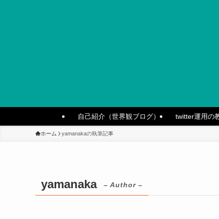
自己紹介（世界観ブログ）
twitter運用
ホーム
yamanakaの執筆記事
yamanaka
– Author –