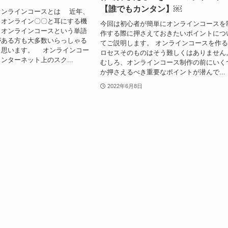
【誰でもカンタン】￼
オンラインコースとは 近年、
りオンライン〇〇と耳にする機
今回は初心者が簡単にオンラインコースを
、オンラインコースという単語
作する際に押さえておきたいポイントにつ
がある方も大多数いらっしゃる
てご説明します。 オンラインコースを作
と思います。 オンラインコー
ロセスそのものはそう難しくはありません
ンターネット上のスク...
むしろ、オンラインコース制作の前にいく
か押さえるべき重要なポイントが潜んで...
2022年6月8日