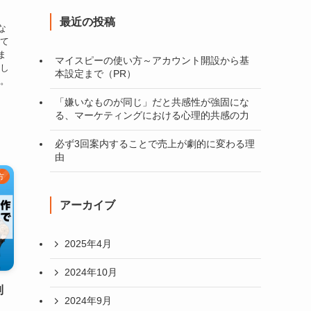
リ
最近の投稿
ー
な
して
ま
マイスピーの使い方～アカウント開設から基
難し
本設定まで（PR）
す。
「嫌いなものが同じ」だと共感性が強固にな
る、マーケティングにおける心理的共感の力
必ず3回案内することで売上が劇的に変わる理
由
方
アーカイブ
2025年4月
2024年10月
制
2024年9月