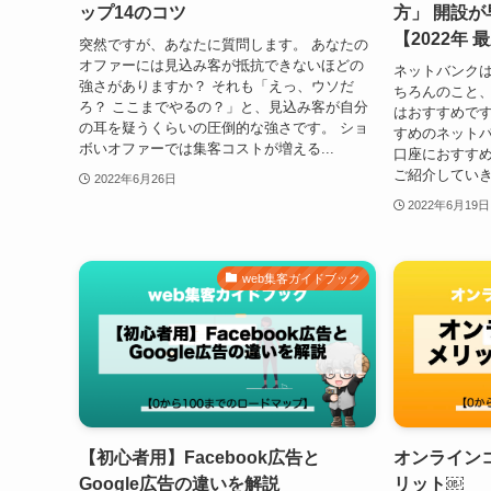
ップ14のコツ
方」 開設
【2022年 
突然ですが、あなたに質問します。 あなたの
オファーには見込み客が抵抗できないほどの
ネットバンクは
強さがありますか？ それも「えっ、ウソだ
ちろんのこと
ろ？ ここまでやるの？」と、見込み客が自分
はおすすめです
の耳を疑うくらいの圧倒的な強さです。 ショ
すめのネットバ
ボいオファーでは集客コストが増える...
口座におすすめ
ご紹介していきま
2022年6月26日
2022年6月19日
web集客ガイドブック
【初心者用】Facebook広告と
オンライン
Google広告の違いを解説
リット￼