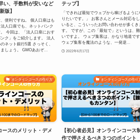
が早い、手数料が安いなど
テップ】
最新版】
「できれば最短でウェブから稼げるように
りたいです。」 お客さんとメール対応を
、便利ですね。 個人口座はも
いると、こういったお問い合わせが多くき
、法人口座でも、ネットバンク
す。 ですが、この「最短で」というは、
。 今回は、「法人口座におす
いですよ。 ウェブ集客は、かなり地道で
ンク」をご紹介します。 法人
ウェブ集客を魔法のような、一発逆...
のネット銀行5選 さっそく、
しょう。 GMOあおぞ...
2022年6月17日
オンラインコースの作り方
オンラインコースの作り
コースのメリット・デメ
【初心者必見】オンラインコース
作で押さえるべき３つのポイント