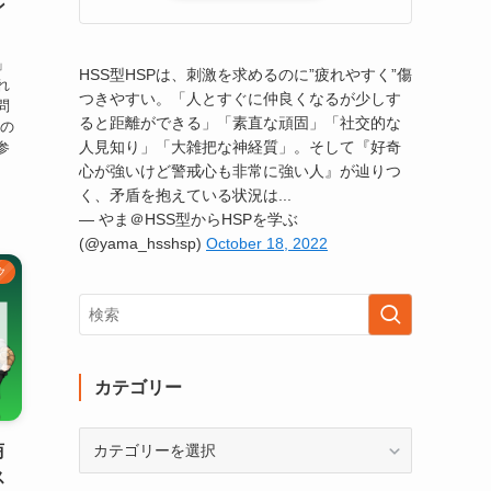
ン
」
HSS型HSPは、刺激を求めるのに”疲れやすく”傷
れ
つきやすい。「人とすぐに仲良くなるが少しす
問
ると距離ができる」「素直な頑固」「社交的な
その
人見知り」「大雑把な神経質」。そして『好奇
参
心が強いけど警戒心も非常に強い人』が辿りつ
く、矛盾を抱えている状況は...
— やま＠HSS型からHSPを学ぶ
(@yama_hsshsp)
October 18, 2022
ク
カテゴリー
カ
商
テ
ス
ゴ