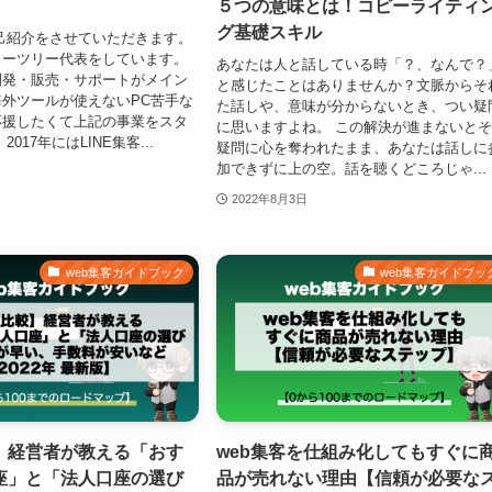
５つの意味とは！コピーライティ
グ基礎スキル
己紹介をさせていただきます。
リーツリー代表をしています。
あなたは人と話している時「？、なんで？
開発・販売・サポートがメイン
と感じたことはありませんか？文脈からそ
外ツールが使えないPC苦手な
た話しや、意味が分からないとき、つい疑
応援したくて上記の事業をスタ
に思いますよね。 この解決が進まないと
017年にはLINE集客...
疑問に心を奪われたまま、あなたは話しに
加できずに上の空。話を聴くどころじゃ...
2022年8月3日
web集客ガイドブック
web集客ガイドブッ
】経営者が教える「おす
web集客を仕組み化してもすぐに
座」と「法人口座の選び
品が売れない理由【信頼が必要な