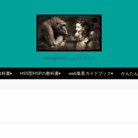
| HSS型HSPのコンサルブログ
の教科書
HSS型HSPの教科書
web集客ガイドブック
かんた