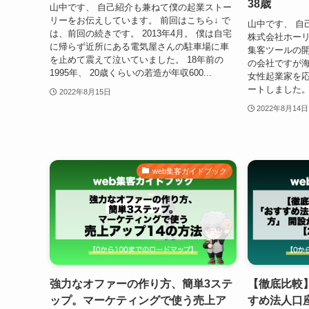
38歳
山中です、 自己紹介も兼ねて僕の起業ストー
リーをお伝えしています。 前回はこちら↓ で
山中です、 自
は、前回の続きです。 2013年4月。 僕は自宅
株式会社ホー
に帰らず近所にある電気屋さんの駐車場に車
集客ツールの
を止めて震えて泣いていました。 18年前の
の会社ですが海
1995年、 20歳くらいの若造が年収600...
女性起業家を
ートしました。 2
2022年8月15日
2022年8月14日
web集客ガイドブック
強力なオファーの作り方、簡単3ステ
【徹底比較
ップ。マーケティングで使う売上ア
すめ法人口