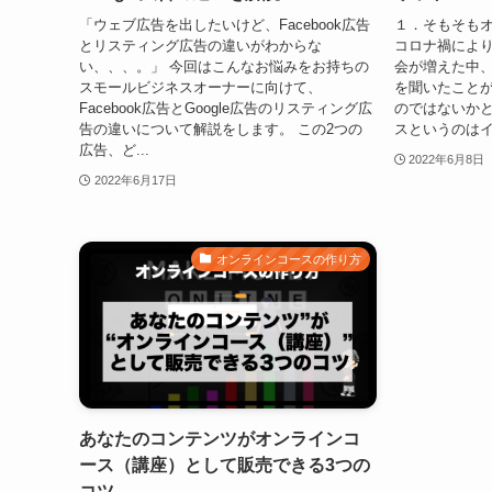
「ウェブ広告を出したいけど、Facebook広告
１．そもそも
とリスティング広告の違いがわからな
コロナ禍によ
い、、、。」 今回はこんなお悩みをお持ちの
会が増えた中
スモールビジネスオーナーに向けて、
を聞いたこと
Facebook広告とGoogle広告のリスティング広
のではないか
告の違いについて解説をします。 この2つの
スというのはイ
広告、ど...
2022年6月8日
2022年6月17日
オンラインコースの作り方
あなたのコンテンツがオンラインコ
ース（講座）として販売できる3つの
コツ